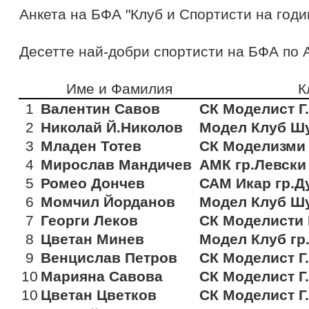
Анкета на БФА "Клуб и Спортисти на годи
Десетте най-добри спортисти на БФА по
Име и Фамилия
К
1
Валентин Савов
СК Моделист Г
2
Николай Й.Николов
Модел Клуб Ш
3
Младен Тотев
СК Моделизми 
4
Мирослав Мандичев
АМК гр.Левски
5
Ромео Дончев
САМ Икар гр.Д
6
Момчил Йорданов
Модел Клуб Ш
7
Георги Леков
СК Моделисти
8
Цветан Минев
Модел Клуб гр
9
Венцислав Петров
СК Моделист Г
10
Марияна Савова
СК Моделист Г
10
Цветан Цветков
СК Моделист Г