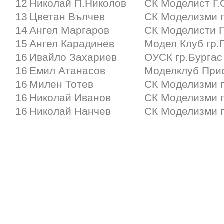
12
Николай П.Николов
СК Моделист Г.
13
Цветан Вълчев
СК Моделизми г
14
Ангел Маргаров
СК Моделисти 
15
Ангел Карадинев
Модел Клуб гр.
16
Ивайло Захариев
ОУСК гр.Бургас
16
Емил Атанасов
Моделклуб Прис
16
Милен Тотев
СК Моделизми г
16
Николай Иванов
СК Моделизми г
16
Николай Нанчев
СК Моделизми г